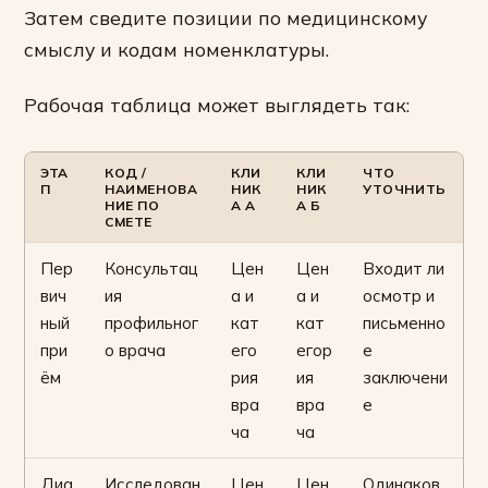
Затем сведите позиции по медицинскому
смыслу и кодам номенклатуры.
Рабочая таблица может выглядеть так:
ЭТА
КОД /
КЛИ
КЛИ
ЧТО
П
НАИМЕНОВА
НИК
НИК
УТОЧНИТЬ
НИЕ ПО
А А
А Б
СМЕТЕ
Пер
Консультац
Цен
Цен
Входит ли
вич
ия
а и
а и
осмотр и
ный
профильног
кат
кат
письменно
при
о врача
его
егор
е
ём
рия
ия
заключени
вра
вра
е
ча
ча
Диа
Исследован
Цен
Цен
Одинаков