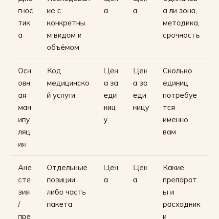
гнос
ие с
а
а
а ли зона,
тик
конкретны
методика,
а
м видом и
срочность
объёмом
Осн
Код
Цен
Цен
Сколько
овн
медицинско
а за
а за
единиц
ая
й услуги
еди
еди
потребуе
ман
ниц
ницу
тся
ипу
у
именно
ляц
вам
ия
Ане
Отдельные
Цен
Цен
Какие
сте
позиции
а
а
препарат
зия
либо часть
ы и
/
пакета
расходник
пре
и