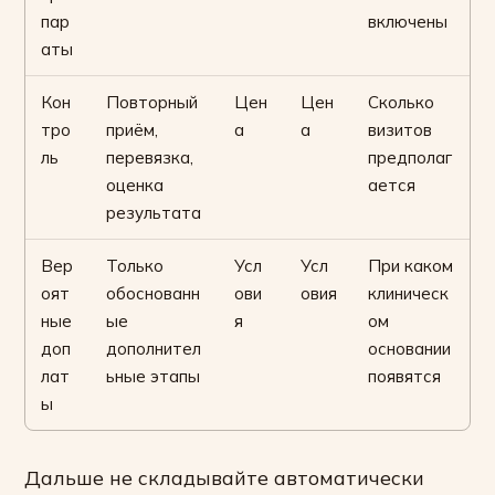
пар
включены
аты
Кон
Повторный
Цен
Цен
Сколько
тро
приём,
а
а
визитов
ль
перевязка,
предполаг
оценка
ается
результата
Вер
Только
Усл
Усл
При каком
оят
обоснованн
ови
овия
клиническ
ные
ые
я
ом
доп
дополнител
основании
лат
ьные этапы
появятся
ы
Дальше не складывайте автоматически