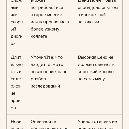
Слож
Может
Цена может быть
ный
потребоваться
оправдана опытом
или
второе мнение
в конкретной
спорн
или направление к
патологии
ый
более узкому
диагн
коллеге
оз
Длит
Уточняйте, что
Высокая цена не
ельно
входит: осмотр,
должна означать
сть и
заключение, план,
короткий монолог
соде
разбор
на семь минут
ржан
исследований
ие
приё
ма
Назн
Оценивайте
Учёная степень не
ачени
обоснование, а не
индульгенция для